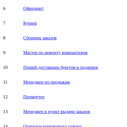
6
Официант
7
Курьер
8
Сборщик заказов
9
Мастер по ремонту компьютеров
10
Пеший доставщик букетов и подарков
11
Менеджер по продажам
12
Промоутер
13
Менеджер в пункт выдачи заказов
14
Оператор контактного центра