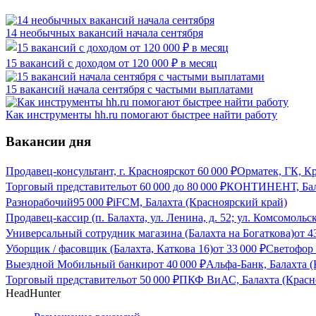
14 необычных вакансий начала сентября
15 вакансий с доходом от 120 000 ₽ в месяц
15 вакансий начала сентября с частыми выплатами
Как инструменты hh.ru помогают быстрее найти работу
Вакансии дня
Продавец-консультант, г. Красноярск
от
60 000
₽
Орматек, ГК, К
Торговый представитель
от
60 000
до
80 000
₽
КОНТИНЕНТ, Бала
Разнорабочий
95 000
₽
iFCM, Балахта (Красноярский край)
Продавец-кассир (п. Балахта, ул. Ленина, д. 52; ул. Комсомольск
Универсальный сотрудник магазина (Балахта на Богаткова)
от
4
Уборщик / фасовщик (Балахта, Каткова 16)
от
33 000
₽
Светофор 
Выездной Мобильный банкир
от
40 000
₽
Альфа-Банк, Балахта 
Торговый представитель
от
50 000
₽
ПКФ ВиАС, Балахта (Красн
HeadHunter