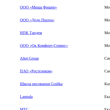
ООО «Миша Фишер»
Мо
ООО «Додо Пицца»
Мо
НПК Тандем
Мо
ООО «Ок Комфорт-Сервис»
Мо
Aliot Group
Са
ПАО «Ростелеком»
Са
Школа рисования Grafika
Ка
Lamoda
Ек
МТС
Ек