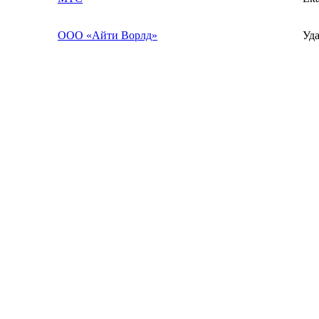
ООО «Айти Ворлд»
Уд