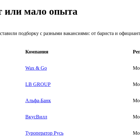
ет или мало опыта
оставили подборку с разными вакансиями: от бариста и официан
Компания
Ре
Wax & Go
Мо
LB GROUP
Мо
Альфа-Банк
Мо
ВкусВилл
Мо
Туроператор Русь
Мо