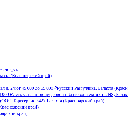
расноярск
хта (Красноярский край)
ая д. 24)
от
45 000
до
55 000
₽
Русский Разгуляйка, Балахта (Крас
3 000
₽
Сеть магазинов цифровой и бытовой техники DNS, Балахт
(ООО Торгсервис 342), Балахта (Красноярский край)
(Красноярский край)
оярский край)