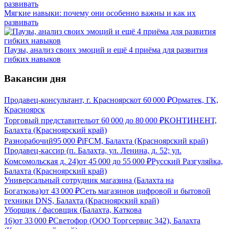
Мягкие навыки: почему они особенно важны и как их
развивать
Паузы, анализ своих эмоций и ещё 4 приёма для развития
гибких навыков
Вакансии дня
Продавец-консультант, г. Красноярск
от
60 000
₽
Орматек, ГК,
Красноярск
Торговый представитель
от
60 000
до
80 000
₽
КОНТИНЕНТ,
Балахта (Красноярский край)
Разнорабочий
95 000
₽
iFCM, Балахта (Красноярский край)
Продавец-кассир (п. Балахта, ул. Ленина, д. 52; ул.
Комсомольская д. 24)
от
45 000
до
55 000
₽
Русский Разгуляйка,
Балахта (Красноярский край)
Универсальный сотрудник магазина (Балахта на
Богаткова)
от
43 000
₽
Сеть магазинов цифровой и бытовой
техники DNS, Балахта (Красноярский край)
Уборщик / фасовщик (Балахта, Каткова
16)
от
33 000
₽
Светофор (ООО Торгсервис 342), Балахта