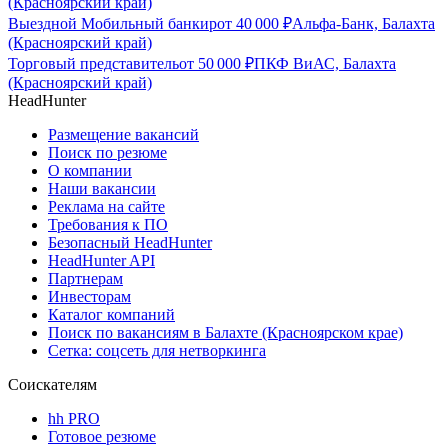
(Красноярский край)
Выездной Мобильный банкир
от
40 000
₽
Альфа-Банк, Балахта
(Красноярский край)
Торговый представитель
от
50 000
₽
ПКФ ВиАС, Балахта
(Красноярский край)
HeadHunter
Размещение вакансий
Поиск по резюме
О компании
Наши вакансии
Реклама на сайте
Требования к ПО
Безопасный HeadHunter
HeadHunter API
Партнерам
Инвесторам
Каталог компаний
Поиск по вакансиям в Балахте (Красноярском крае)
Сетка: соцсеть для нетворкинга
Соискателям
hh PRO
Готовое резюме