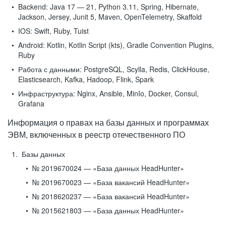
Backend:
Java 17 — 21, Python 3.11, Spring, Hibernate,
Jackson, Jersey, Junit 5, Maven, OpenTelemetry, Skaffold
IOS:
Swift, Ruby, Tuist
Android:
Kotlin, Kotlin Script (kts), Gradle Convention Plugins,
Ruby
Работа с данными:
PostgreSQL, Scylla, Redis, ClickHouse,
Elasticsearch, Kafka, Hadoop, Flink, Spark
Инфраструктура:
Nginx, Ansible, MinIo, Docker, Consul,
Grafana
Информация о правах на базы данных и программах
ЭВМ, включенных в реестр отечественного ПО
Базы данных
№ 2019670024 — «База данных HeadHunter»
№ 2019670023 — «База вакансий HeadHunter»
№ 2018620237 — «База вакансий HeadHunter»
№ 2015621803 — «База данных HeadHunter»