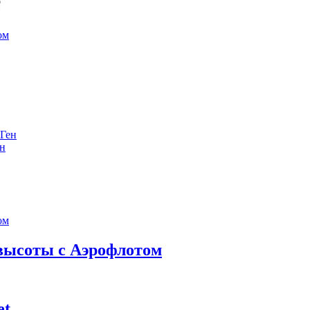
е
ен
 высоты с Аэрофлотом
et