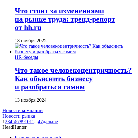
Что стоит за изменениями
на рынке труда: тренд-репорт
от hh.ru
18 ноября 2025
HR-беседы
Что такое человеко­центричность?
Как объяснить бизнесу
и разобраться самим
13 ноября 2024
Новости компаний
Новости рынка
1
2
3
4
5
6
7
8
9
10
11
...
47
дальше
HeadHunter
Размещение вакансий