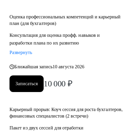
Кому могу помочь:
Оценка профессиональных компетенций и карьерный
• Финансовым директорам, желающим выйти на
план (для бухгалтеров)
качественно иной уровень дохода.
Консультация для оценка профф. навыков и
• Бухгалтерам, которые хотят вырасти до главбуха.
разработки плана по их развитию
• Главным бухгалтерам, которые "засиделись на одном
месте".
Развернуть
• Финансовым менеджерам, аналитикам, методологам и
налоговым консультантам.
Ближайшая запись
10 августа 2026
10 000
₽
Записаться
Карьерный прорыв: Коуч сессия для роста бухгалтеров,
финансовых специалистов (2 встречи)
Пакет из двух сессий для отработки