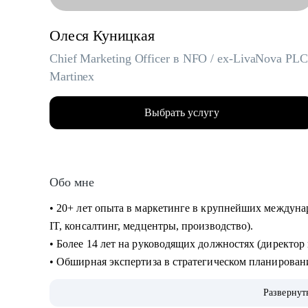
Олеся Куницкая
Chief Marketing Officer в NFO / ex-LivaNova PLC
Martinex
Выбрать услугу
Обо мне
• 20+ лет опыта в маркетинге в крупнейших междуна
IT, консалтинг, медцентры, производство).
• Более 14 лет на руководящих должностях (директо
• Обширная экспертиза в стратегическом планировани
направлений, выводе и повышении узнаваемости нов
Развернут
международные. Опыт привлечения инвестиций.