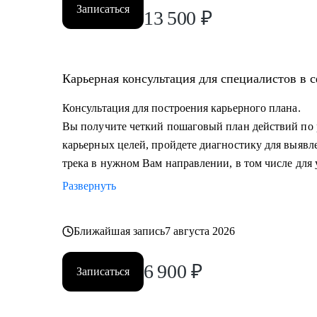
• Проведу репетицию собеседования, помогу подгот
Записаться
13 500
₽
и самопрезентации.
• Построить эффективную команду маркетинга, опти
маркетинга и выстроить коммуникации с генеральны
Карьерная консультация для специалистов в 
Кому могу помочь:
Консультация для построения карьерного плана.
• Всем, кто хочет сменить карьерный трек и перейти 
Вы получите четкий пошаговый план действий по
• Специалистам (Junior-Middle-Senior) и руководителя
карьерных целей, пройдете диагностику для выявл
- Маркетинга (брендинг, PR, digital-маркетинг, SMM, 
трека в нужном Вам направлении, в том числе для 
маркетинг и пр.) и консалтинга;
Развернуть
- E-commerce;
• Директорам по направлениям: маркетинг, e-commerc
• Руководителям бизнеса в построении отдела маркет
Ближайшая запись
7 августа 2026
6 900
₽
Записаться