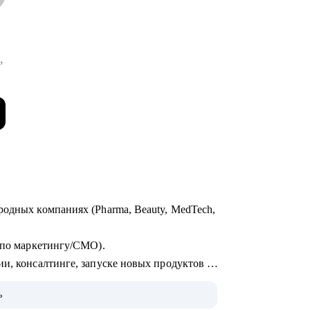
,
родных компаниях (Pharma, Beauty, MedTech,
р по маркетингу/СМО).
и, консалтинге, запуске новых продуктов и
ых брендов на рынки, в том числе
ь