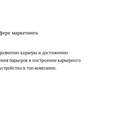
овиться к успешному прохождению интервью
мизировать процессы внутри отдела
м директором и собственниками.
сфере маркетинга
в маркетинг или развиваться в консалтинге;
 развитию карьеры и достижению
м из:
ения барьеров в построении карьерного
копирайтинг, event-маркетинг, контент-
устройства в топ-компании.
e, развитие бизнеса;
инга.