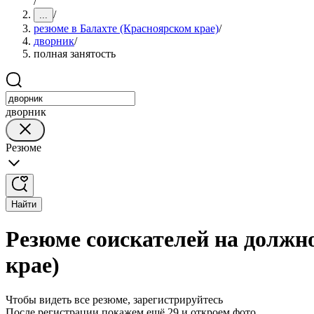
/
/
...
резюме в Балахте (Красноярском крае)
/
дворник
/
полная занятость
дворник
Резюме
Найти
Резюме соискателей на должн
крае)
Чтобы видеть все резюме, зарегистрируйтесь
После регистрации покажем ещё 29 и откроем фото