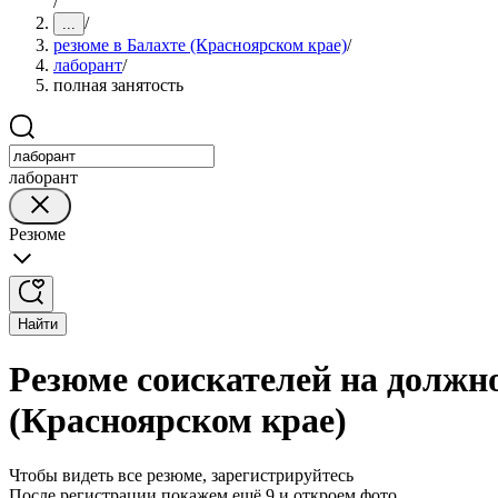
/
/
...
резюме в Балахте (Красноярском крае)
/
лаборант
/
полная занятость
лаборант
Резюме
Найти
Резюме соискателей на должно
(Красноярском крае)
Чтобы видеть все резюме, зарегистрируйтесь
После регистрации покажем ещё 9 и откроем фото