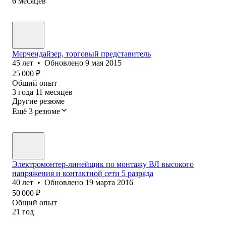
6
месяцев
Мерчендайзер, торговый представитель
45
лет
•
Обновлено
9 мая 2015
25 000
₽
Общий опыт
3
года
11
месяцев
Другие резюме
Ещё 3 резюме
Электромонтер-линейщик по монтажу ВЛ высокого
напряжения и контактной сети 5 разряда
40
лет
•
Обновлено
19 марта 2016
50 000
₽
Общий опыт
21
год