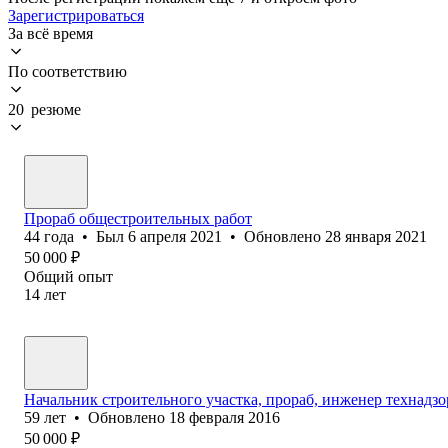
Зарегистрироваться
За всё время
По соответствию
20 резюме
Прораб общестроительных работ
44
года
•
Был
6 апреля 2021
•
Обновлено
28 января 2021
50 000
₽
Общий опыт
14
лет
Начальник строительного участка, прораб, инженер технадзо
59
лет
•
Обновлено
18 февраля 2016
50 000
₽