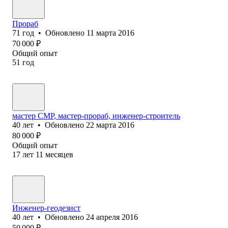
Прораб
71
год
•
Обновлено
11 марта 2016
70 000
₽
Общий опыт
51
год
мастер СМР, мастер-прораб, инженер-строитель
40
лет
•
Обновлено
22 марта 2016
80 000
₽
Общий опыт
17
лет
11
месяцев
Инженер-геодезист
40
лет
•
Обновлено
24 апреля 2016
50 000
₽