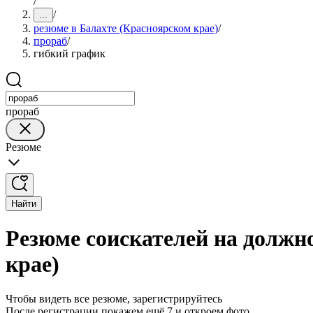
/
/
...
резюме в Балахте (Красноярском крае)
/
прораб
/
гибкий график
прораб
Резюме
Найти
Резюме соискателей на должн
крае)
Чтобы видеть все резюме, зарегистрируйтесь
После регистрации покажем ещё 7 и откроем фото