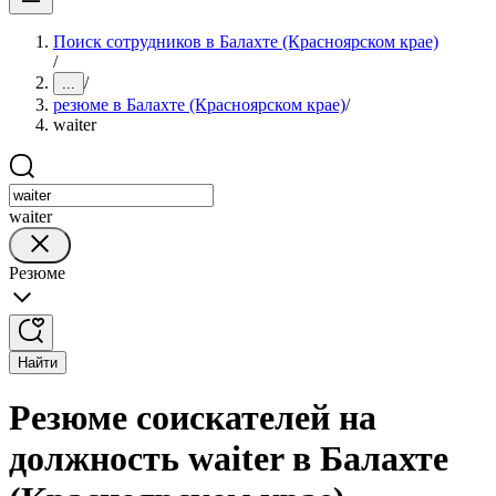
Поиск сотрудников в Балахте (Красноярском крае)
/
/
...
резюме в Балахте (Красноярском крае)
/
waiter
waiter
Резюме
Найти
Резюме соискателей на
должность waiter в Балахте