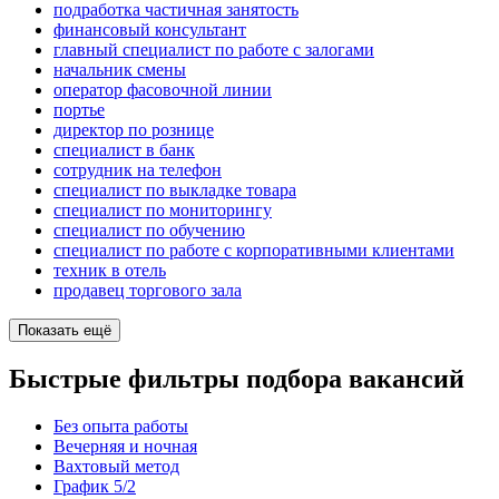
подработка частичная занятость
финансовый консультант
главный специалист по работе с залогами
начальник смены
оператор фасовочной линии
портье
директор по рознице
специалист в банк
сотрудник на телефон
специалист по выкладке товара
специалист по мониторингу
специалист по обучению
специалист по работе с корпоративными клиентами
техник в отель
продавец торгового зала
Показать ещё
Быстрые фильтры подбора вакансий
Без опыта работы
Вечерняя и ночная
Вахтовый метод
График 5/2