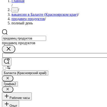
Главная
/
/
...
вакансии в Балахте (Красноярском крае)
/
продавец продуктов
/
полный день
продавец продуктов
Балахта (Красноярский край)
График
2
Рабочие часы
Опыт