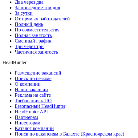
Два через два
За последние три дня
За сутки
От прямых работодателей
Полный день
По совместительству
Полная занятость
Сменный график
Три через три
Частичная занятость
HeadHunter
Размещение вакансий
Поиск по резюме
О компании
Наши вакансии
Реклама на сайте
Требования к ПО
Безопасный HeadHunter
HeadHunter API
Партнерам
Инвесторам
Каталог компаний
Поиск по вакансиям в Балахте (Красноярском крае)