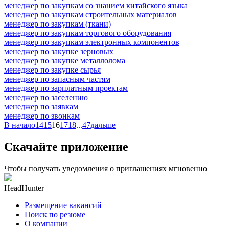
менеджер по закупкам со знанием китайского языка
менеджер по закупкам строительных материалов
менеджер по закупкам (ткани)
менеджер по закупкам торгового оборудования
менеджер по закупкам электронных компонентов
менеджер по закупке зерновых
менеджер по закупке металлолома
менеджер по закупке сырья
менеджер по запасным частям
менеджер по зарплатным проектам
менеджер по заселению
менеджер по заявкам
менеджер по звонкам
В начало
14
15
16
17
18
...
47
дальше
Скачайте приложение
Чтобы получать уведомления о приглашениях мгновенно
HeadHunter
Размещение вакансий
Поиск по резюме
О компании