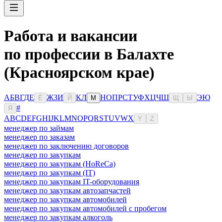
Работа и вакансии
по профессии в Балахте
(Красноярском крае)
А
Б
В
Г
Д
Е
Ж
З
И
К
Л
Н
О
П
Р
С
Т
У
Ф
Х
Ц
Ч
Ш
Э
Ю
Ё
Й
М
Щ
Ы
#
Я
A
B
C
D
E
F
G
H
I
J
K
L
M
N
O
P
Q
R
S
T
U
V
W
X
Y
Z
менеджер по займам
менеджер по заказам
менеджер по заключению договоров
менеджер по закупкам
менеджер по закупкам (HoReCa)
менеджер по закупкам (IT)
менеджер по закупкам IT-оборудования
менеджер по закупкам автозапчастей
менеджер по закупкам автомобилей
менеджер по закупкам автомобилей с пробегом
менеджер по закупкам алкоголь