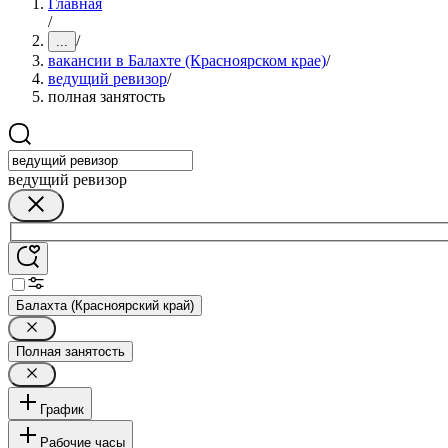
Главная
/
/
...
вакансии в Балахте (Красноярском крае)
/
ведущий ревизор
/
полная занятость
ведущий ревизор
Балахта (Красноярский край)
Полная занятость
График
Рабочие часы