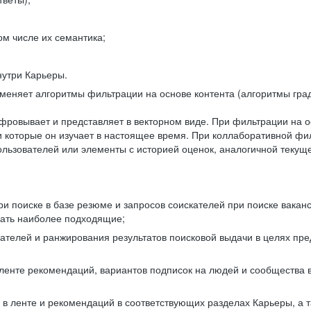
ом числе их семантика;
нутри Карьеры.
еняет алгоритмы фильтрации на основе контента (алгоритмы град
фровывает и представляет в векторном виде. При фильтрации на о
ли которые он изучает в настоящее время. При коллаборативной ф
льзователей или элементы с историей оценок, аналогичной текущ
и поиске в базе резюме и запросов соискателей при поиске вакан
рать наиболее подходящие;
одателей и ранжирования результатов поисковой выдачи в целях п
 ленте рекомендаций, вариантов подписок на людей и сообщества 
 в ленте и рекомендаций в соответствующих разделах Карьеры, а