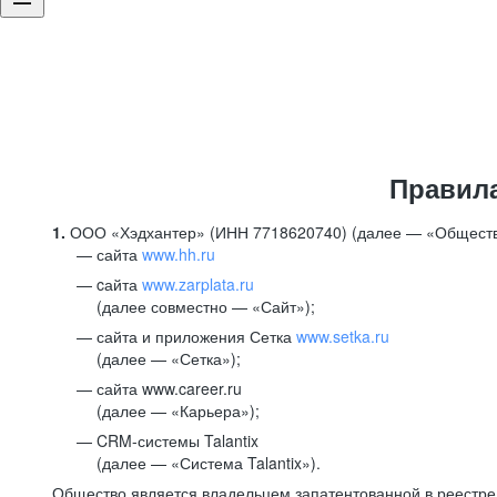
Правил
1.
ООО «Хэдхантер» (ИНН 7718620740) (далее — «Обществ
сайта
www.hh.ru
cайта
www.zarplata.ru
(далее совместно — «Сайт»);
сайта и приложения Сетка
www.setka.ru
(далее — «Сетка»);
сайта www.career.ru
(далее — «Карьера»);
CRM-системы Talantix
(далее — «Система Talantix»).
Общество является владельцем запатентованной в реестр