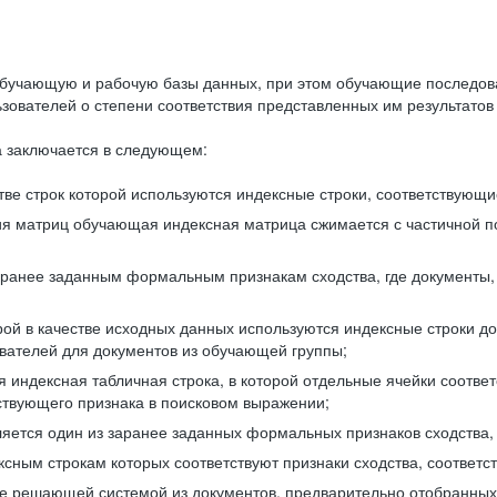
бучающую и рабочую базы данных, при этом обучающие последов
ователей о степени соответствия представленных им результатов 
 заключается в следующем:
ве строк которой используются индексные строки, соответствующ
ия матриц обучающая индексная матрица сжимается с частичной п
аранее заданным формальным признакам сходства, где документы,
ой в качестве исходных данных используются индексные строки д
ователей для документов из обучающей группы;
индексная табличная строка, в которой отдельные ячейки соответ
тствующего признака в поисковом выражении;
ляется один из заранее заданных формальных признаков сходства
ксным строкам которых соответствуют признаки сходства, соотве
е решающей системой из документов, предварительно отобранных 