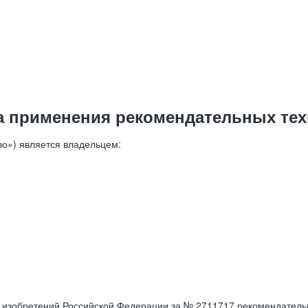
а применения рекомендательных тех
о») является владельцем:
е изобретений Российской Федерации за № 2711717 рекомендатель