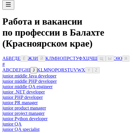
Работа и вакансии
по профессии в Балахте
(Красноярском крае)
А
Б
В
Г
Д
Е
Ж
З
И
К
Л
М
Н
О
П
Р
С
Т
У
Ф
Х
Ц
Ч
Ш
Э
Ю
Ё
Й
Щ
Ы
Я
#
A
B
C
D
E
F
G
H
I
K
L
M
N
O
P
Q
R
S
T
U
V
W
X
J
Y
Z
junior middle Java developer
junior middle PHP developer
junior middle QA engineer
junior .NET developer
junior PHP developer
junior PR manager
junior product manager
junior project manager
junior Python developer
junior QA
junior QA specialist