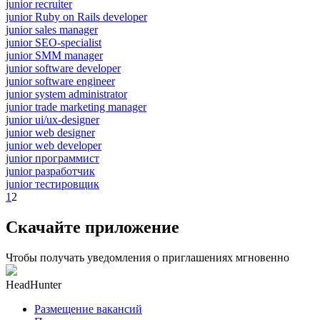
junior recruiter
junior Ruby on Rails developer
junior sales manager
junior SEO-specialist
junior SMM manager
junior software developer
junior software engineer
junior system administrator
junior trade marketing manager
junior ui/ux-designer
junior web designer
junior web developer
junior программист
junior разработчик
junior тестировщик
1
2
Скачайте приложение
Чтобы получать уведомления о приглашениях мгновенно
HeadHunter
Размещение вакансий