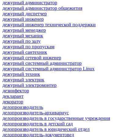
дежурный администратор
дежурный администратор общежития
дежурный диспетчер
дежурный инженер
дежурный инженер технической поддержки
дежурный менеджер
дежурный механик
дежурный по залу
дежурный по пропускам
дежурный сантехник
дежурный сетевой инженер
дежурный системный администратор
дежурный системный администратор Linux
дежурный техник
дежурный электрик
дежурный электромонтер
дезинфектор
декларант
декоратор
делопроизводитель
делопроизводитель-архивариус
делопроизводитель в государственные учреждения
делопроизводитель в детский сад
делопроизводитель в юридический отдел
делопроизводитель-документовед