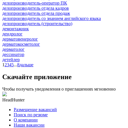
делопроизводитель-оператор ПК
делопроизводитель отдела кадров
делопроизводитель отдела продаж
делопроизводитель со знанием английского языка
делопроизводитель (строительство)
демонтажник
дендролог
дерматовенеролог
дерматокосметолог
дерматолог
дессинатор
детейлер
1
2
3
4
5
...
8
дальше
Скачайте приложение
Чтобы получать уведомления о приглашениях мгновенно
HeadHunter
Размещение вакансий
Поиск по резюме
О компании
Наши вакансии