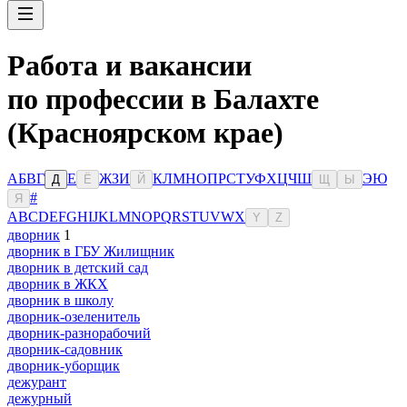
Работа и вакансии
по профессии в Балахте
(Красноярском крае)
А
Б
В
Г
Е
Ж
З
И
К
Л
М
Н
О
П
Р
С
Т
У
Ф
Х
Ц
Ч
Ш
Э
Ю
Д
Ё
Й
Щ
Ы
#
Я
A
B
C
D
E
F
G
H
I
J
K
L
M
N
O
P
Q
R
S
T
U
V
W
X
Y
Z
дворник
1
дворник в ГБУ Жилищник
дворник в детский сад
дворник в ЖКХ
дворник в школу
дворник-озеленитель
дворник-разнорабочий
дворник-садовник
дворник-уборщик
дежурант
дежурный