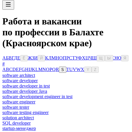
Работа и вакансии
по профессии в Балахте
(Красноярском крае)
А
Б
В
Г
Д
Е
Ж
З
И
К
Л
М
Н
О
П
Р
С
Т
У
Ф
Х
Ц
Ч
Ш
Э
Ю
Ё
Й
Щ
Ы
Я
#
A
B
C
D
E
F
G
H
I
J
K
L
M
N
O
P
Q
R
T
U
V
W
X
S
Y
Z
software architect
software developer
software developer in test
software developer Java
software development engineer in test
software engineer
software tester
software testing engineer
solution architect
SQL developer
startup-менеджер