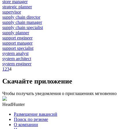
store manager
strategic planner
supervisor
supply chain director
supply chain manager
supply chain specialist
supply planner
support engineer
support manager
support specialist
system analyst
system architect
system engineer
1
2
3
4
Скачайте приложение
Чтобы получать уведомления о приглашениях мгновенно
HeadHunter
Размещение вакансий
Поиск по резюме
О компании