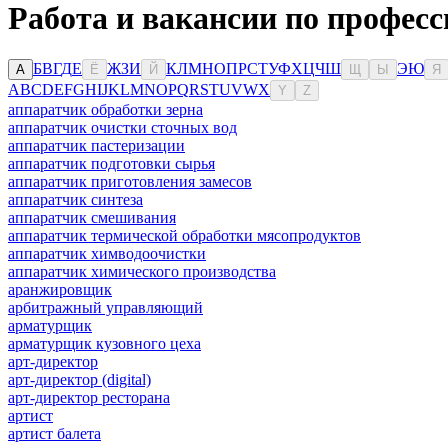
Работа и вакансии по професс
Б
В
Г
Д
Е
Ж
З
И
К
Л
М
Н
О
П
Р
С
Т
У
Ф
Х
Ц
Ч
Ш
Э
Ю
А
Ё
Й
Щ
Ы
Я
A
B
C
D
E
F
G
H
I
J
K
L
M
N
O
P
Q
R
S
T
U
V
W
X
Y
Z
аппаратчик обработки зерна
аппаратчик очистки сточных вод
аппаратчик пастеризации
аппаратчик подготовки сырья
аппаратчик приготовления замесов
аппаратчик синтеза
аппаратчик смешивания
аппаратчик термической обработки мясопродуктов
аппаратчик химводоочистки
аппаратчик химического производства
аранжировщик
арбитражный управляющий
арматурщик
арматурщик кузовного цеха
арт-директор
арт-директор (digital)
арт-директор ресторана
артист
артист балета