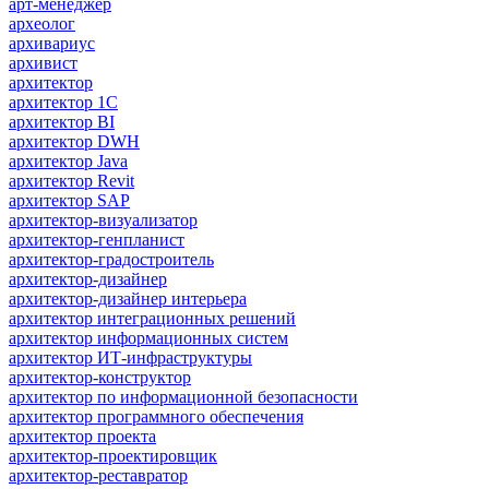
арт-менеджер
археолог
архивариус
архивист
архитектор
архитектор 1С
архитектор BI
архитектор DWH
архитектор Java
архитектор Revit
архитектор SAP
архитектор-визуализатор
архитектор-генпланист
архитектор-градостроитель
архитектор-дизайнер
архитектор-дизайнер интерьера
архитектор интеграционных решений
архитектор информационных систем
архитектор ИТ-инфраструктуры
архитектор-конструктор
архитектор по информационной безопасности
архитектор программного обеспечения
архитектор проекта
архитектор-проектировщик
архитектор-реставратор