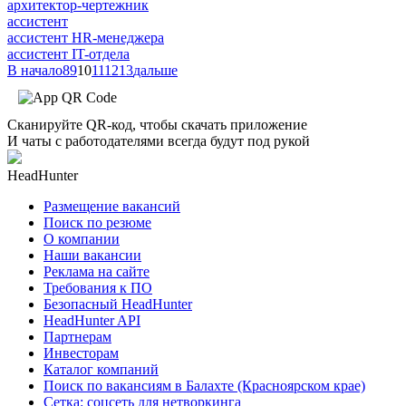
архитектор-чертежник
ассистент
ассистент HR-менеджера
ассистент IT-отдела
В начало
8
9
10
11
12
13
дальше
Сканируйте QR-код, чтобы скачать приложение
И чаты с работодателями всегда будут под рукой
HeadHunter
Размещение вакансий
Поиск по резюме
О компании
Наши вакансии
Реклама на сайте
Требования к ПО
Безопасный HeadHunter
HeadHunter API
Партнерам
Инвесторам
Каталог компаний
Поиск по вакансиям в Балахте (Красноярском крае)
Сетка: соцсеть для нетворкинга