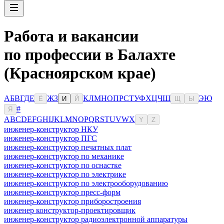
Работа и вакансии
по профессии в Балахте
(Красноярском крае)
А
Б
В
Г
Д
Е
Ж
З
К
Л
М
Н
О
П
Р
С
Т
У
Ф
Х
Ц
Ч
Ш
Э
Ю
Ё
И
Й
Щ
Ы
#
Я
A
B
C
D
E
F
G
H
I
J
K
L
M
N
O
P
Q
R
S
T
U
V
W
X
Y
Z
инженер-конструктор НКУ
инженер-конструктор ПГС
инженер-конструктор печатных плат
инженер-конструктор по механике
инженер-конструктор по оснастке
инженер-конструктор по электрике
инженер-конструктор по электрооборудованию
инженер-конструктор пресс-форм
инженер-конструктор приборостроения
инженер конструктор-проектировщик
инженер-конструктор радиоэлектронной аппаратуры