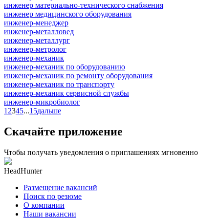
инженер материально-технического снабжения
инженер медицинского оборудования
инженер-менеджер
инженер-металловед
инженер-металлург
инженер-метролог
инженер-механик
инженер-механик по оборудованию
инженер-механик по ремонту оборудования
инженер-механик по транспорту
инженер-механик сервисной службы
инженер-микробиолог
1
2
3
4
5
...
15
дальше
Скачайте приложение
Чтобы получать уведомления о приглашениях мгновенно
HeadHunter
Размещение вакансий
Поиск по резюме
О компании
Наши вакансии