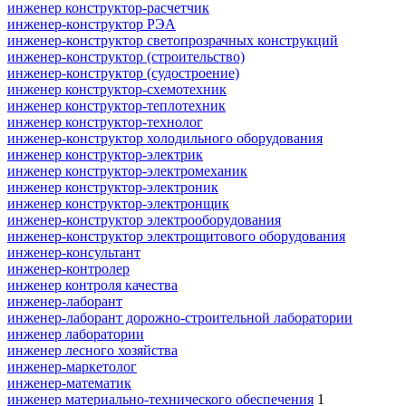
инженер конструктор-расчетчик
инженер-конструктор РЭА
инженер-конструктор светопрозрачных конструкций
инженер-конструктор (строительство)
инженер-конструктор (судостроение)
инженер конструктор-схемотехник
инженер конструктор-теплотехник
инженер конструктор-технолог
инженер-конструктор холодильного оборудования
инженер конструктор-электрик
инженер конструктор-электромеханик
инженер конструктор-электроник
инженер конструктор-электронщик
инженер-конструктор электрооборудования
инженер-конструктор электрощитового оборудования
инженер-консультант
инженер-контролер
инженер контроля качества
инженер-лаборант
инженер-лаборант дорожно-строительной лаборатории
инженер лаборатории
инженер лесного хозяйства
инженер-маркетолог
инженер-математик
инженер материально-технического обеспечения
1