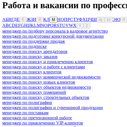
Работа и вакансии по професс
А
Б
В
Г
Д
Е
Ж
З
И
К
Л
Н
О
П
Р
С
Т
У
Ф
Х
Ц
Ч
Ш
Э
Ю
Ё
Й
М
Щ
Ы
Я
A
B
C
D
E
F
G
H
I
J
K
L
M
N
O
P
Q
R
S
T
U
V
W
X
Y
Z
менеджер по подбору персонала в кадровое агентство
менеджер по подготовке конкурсной документации
менеджер по поддержке продаж
менеджер по подписке
менеджер по поиску арендаторов
менеджер по поиску заказов
менеджер по поиску и привлечению клиентов
менеджер по поиску и работе с клиентами
менеджер по поиску клиентов
менеджер по поиску коммерческой недвижимости
менеджер по поиску новых клиентов
менеджер по поиску объектов недвижимости
менеджер по поиску помещений
менеджер по поиску строительных объектов
менеджер по полиграфии
менеджер по полиграфии и сувенирной продукции
менеджер по поставкам
менеджер по претензионной работе
менеджер по привлечению VIP-клиентов