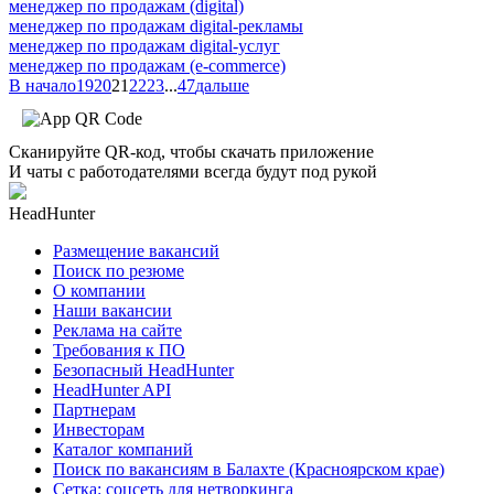
менеджер по продажам (digital)
менеджер по продажам digital-рекламы
менеджер по продажам digital-услуг
менеджер по продажам (e-commerce)
В начало
19
20
21
22
23
...
47
дальше
Сканируйте QR-код, чтобы скачать приложение
И чаты с работодателями всегда будут под рукой
HeadHunter
Размещение вакансий
Поиск по резюме
О компании
Наши вакансии
Реклама на сайте
Требования к ПО
Безопасный HeadHunter
HeadHunter API
Партнерам
Инвесторам
Каталог компаний
Поиск по вакансиям в Балахте (Красноярском крае)
Сетка: соцсеть для нетворкинга