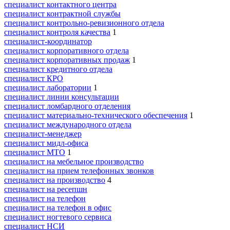
специалист контактного центра
специалист контрактной службы
специалист контрольно-ревизионного отдела
специалист контроля качества
1
специалист-координатор
специалист корпоративного отдела
специалист корпоративных продаж
1
специалист кредитного отдела
специалист КРО
специалист лаборатории
1
специалист линии консультации
специалист ломбардного отделения
специалист материально-технического обеспечения
1
специалист международного отдела
специалист-менеджер
специалист мидл-офиса
специалист МТО
1
специалист на мебельное производство
специалист на прием телефонных звонков
специалист на производство
4
специалист на ресепшн
специалист на телефон
специалист на телефон в офис
специалист ногтевого сервиса
специалист НСИ