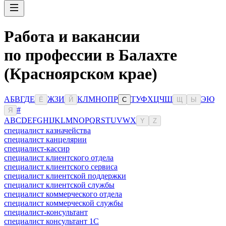
Работа и вакансии
по профессии в Балахте
(Красноярском крае)
А
Б
В
Г
Д
Е
Ж
З
И
К
Л
М
Н
О
П
Р
Т
У
Ф
Х
Ц
Ч
Ш
Э
Ю
Ё
Й
С
Щ
Ы
#
Я
A
B
C
D
E
F
G
H
I
J
K
L
M
N
O
P
Q
R
S
T
U
V
W
X
Y
Z
специалист казначейства
специалист канцелярии
специалист-кассир
специалист клиентского отдела
специалист клиентского сервиса
специалист клиентской поддержки
специалист клиентской службы
специалист коммерческого отдела
специалист коммерческой службы
специалист-консультант
специалист консультант 1С