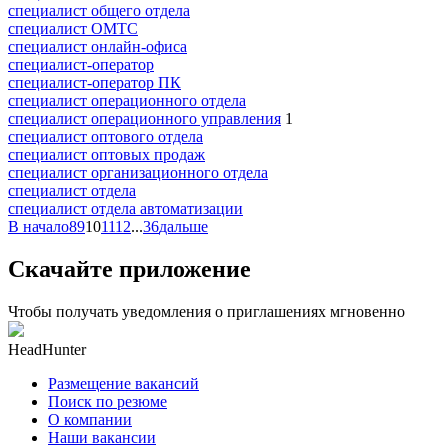
специалист общего отдела
специалист ОМТС
специалист онлайн-офиса
специалист-оператор
специалист-оператор ПК
специалист операционного отдела
специалист операционного управления
1
специалист оптового отдела
специалист оптовых продаж
специалист организационного отдела
специалист отдела
специалист отдела автоматизации
В начало
8
9
10
11
12
...
36
дальше
Скачайте приложение
Чтобы получать уведомления о приглашениях мгновенно
HeadHunter
Размещение вакансий
Поиск по резюме
О компании
Наши вакансии