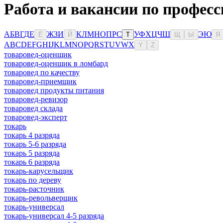
Работа и вакансии по професс
А
Б
В
Г
Д
Е
Ж
З
И
К
Л
М
Н
О
П
Р
С
У
Ф
Х
Ц
Ч
Ш
Э
Ю
Ё
Й
Т
Щ
Ы
Я
A
B
C
D
E
F
G
H
I
J
K
L
M
N
O
P
Q
R
S
T
U
V
W
X
Y
Z
товаровед-оценщик
товаровед-оценщик в ломбард
товаровед по качеству
товаровед-приемщик
товаровед продукты питания
товаровед-ревизор
товаровед склада
товаровед-эксперт
токарь
токарь 4 разряда
токарь 5-6 разряда
токарь 5 разряда
токарь 6 разряда
токарь-карусельщик
токарь по дереву
токарь-расточник
токарь-револьверщик
токарь-универсал
токарь-универсал 4-5 разряда