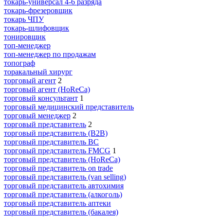
токарь-универсал 4-6 разряда
токарь-фрезеровщик
токарь ЧПУ
токарь-шлифовщик
тонировщик
топ-менеджер
топ-менеджер по продажам
топограф
торакальный хирург
торговый агент
2
торговый агент (HoReCa)
торговый консультант
1
торговый медицинский представитель
торговый менеджер
2
торговый представитель
2
торговый представитель (B2B)
торговый представитель BC
торговый представитель FMCG
1
торговый представитель (HoReCa)
торговый представитель on trade
торговый представитель (van selling)
торговый представитель автохимия
торговый представитель (алкоголь)
торговый представитель аптеки
торговый представитель (бакалея)