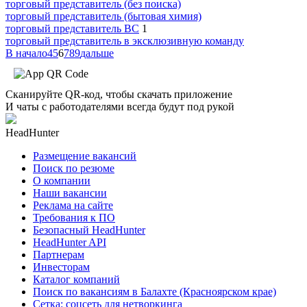
торговый представитель (без поиска)
торговый представитель (бытовая химия)
торговый представитель ВС
1
торговый представитель в эксклюзивную команду
В начало
4
5
6
7
8
9
дальше
Сканируйте QR-код, чтобы скачать приложение
И чаты с работодателями всегда будут под рукой
HeadHunter
Размещение вакансий
Поиск по резюме
О компании
Наши вакансии
Реклама на сайте
Требования к ПО
Безопасный HeadHunter
HeadHunter API
Партнерам
Инвесторам
Каталог компаний
Поиск по вакансиям в Балахте (Красноярском крае)
Сетка: соцсеть для нетворкинга