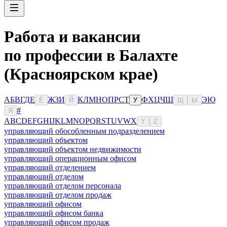
Работа и вакансии
по профессии в Балахте
(Красноярском крае)
А
Б
В
Г
Д
Е
Ж
З
И
К
Л
М
Н
О
П
Р
С
Т
Ф
Х
Ц
Ч
Ш
Э
Ю
Ё
Й
У
Щ
Ы
#
Я
A
B
C
D
E
F
G
H
I
J
K
L
M
N
O
P
Q
R
S
T
U
V
W
X
Y
Z
управляющий обособленным подразделением
управляющий объектом
управляющий объектом недвижимости
управляющий операционным офисом
управляющий отделением
управляющий отделом
управляющий отделом персонала
управляющий отделом продаж
управляющий офисом
управляющий офисом банка
управляющий офисом продаж