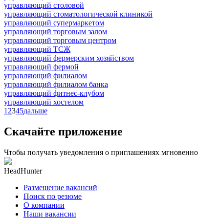
управляющий столовой
управляющий стоматологической клиникой
управляющий супермаркетом
управляющий торговым залом
управляющий торговым центром
управляющий ТСЖ
управляющий фермерским хозяйством
управляющий фермой
управляющий филиалом
управляющий филиалом банка
управляющий фитнес-клубом
управляющий хостелом
1
2
3
4
5
дальше
Скачайте приложение
Чтобы получать уведомления о приглашениях мгновенно
HeadHunter
Размещение вакансий
Поиск по резюме
О компании
Наши вакансии