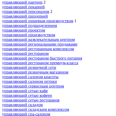
управляющий партнер
2
управляющий пекарней
управляющий персоналом
2
управляющий пиццерией
управляющий пищевым производством
1
управляющий подразделением
управляющий проектом
управляющий производством
управляющий развлекательным центром
управляющий региональными продажами
управляющий ресторанным комплексом
управляющий рестораном
управляющий рестораном быстрого питания
управляющий рестораном премиум-класса
управляющий розничной сети
управляющий розничным магазином
управляющий салоном красоты
управляющий салоном оптики
управляющий сервисным центром
управляющий сетью кафе
управляющий сетью кофеен
управляющий сетью ресторанов
управляющий складом
управляющий складским комплексом
управляющий спа-салоном