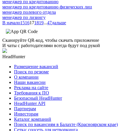
менеджер по кредитованию
менеджер по кредитованию физических лиц
менеджер полевого отдела
менеджер по лизингу
В начало
15
16
17
18
19
...
47
дальше
Сканируйте QR-код, чтобы скачать приложение
И чаты с работодателями всегда будут под рукой
HeadHunter
Размещение вакансий
Поиск по резюме
О компании
Наши вакансии
Реклама на сайте
Требования к ПО
Безопасный HeadHunter
HeadHunter API
Партнерам
Инвесторам
Каталог компаний
Поиск по вакансиям в Балахте (Красноярском крае)
Сетка: соцсеть для нетворкинга