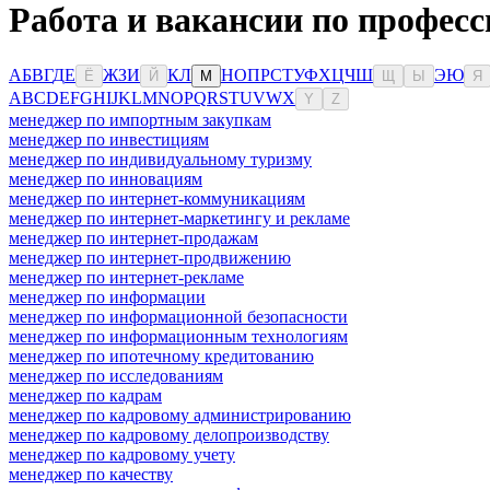
Работа и вакансии по професс
А
Б
В
Г
Д
Е
Ж
З
И
К
Л
Н
О
П
Р
С
Т
У
Ф
Х
Ц
Ч
Ш
Э
Ю
Ё
Й
М
Щ
Ы
Я
A
B
C
D
E
F
G
H
I
J
K
L
M
N
O
P
Q
R
S
T
U
V
W
X
Y
Z
менеджер по импортным закупкам
менеджер по инвестициям
менеджер по индивидуальному туризму
менеджер по инновациям
менеджер по интернет-коммуникациям
менеджер по интернет-маркетингу и рекламе
менеджер по интернет-продажам
менеджер по интернет-продвижению
менеджер по интернет-рекламе
менеджер по информации
менеджер по информационной безопасности
менеджер по информационным технологиям
менеджер по ипотечному кредитованию
менеджер по исследованиям
менеджер по кадрам
менеджер по кадровому администрированию
менеджер по кадровому делопроизводству
менеджер по кадровому учету
менеджер по качеству