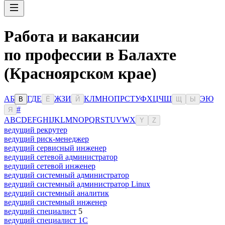
Работа и вакансии
по профессии в Балахте
(Красноярском крае)
А
Б
Г
Д
Е
Ж
З
И
К
Л
М
Н
О
П
Р
С
Т
У
Ф
Х
Ц
Ч
Ш
Э
Ю
В
Ё
Й
Щ
Ы
#
Я
A
B
C
D
E
F
G
H
I
J
K
L
M
N
O
P
Q
R
S
T
U
V
W
X
Y
Z
ведущий рекрутер
ведущий риск-менеджер
ведущий сервисный инженер
ведущий сетевой администратор
ведущий сетевой инженер
ведущий системный администратор
ведущий системный администратор Linux
ведущий системный аналитик
ведущий системный инженер
ведущий специалист
5
ведущий специалист 1С