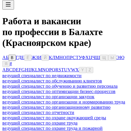
Работа и вакансии
по профессии в Балахте
(Красноярском крае)
А
Б
Г
Д
Е
Ж
З
И
К
Л
М
Н
О
П
Р
С
Т
У
Ф
Х
Ц
Ч
Ш
Э
Ю
В
Ё
Й
Щ
Ы
#
Я
A
B
C
D
E
F
G
H
I
J
K
L
M
N
O
P
Q
R
S
T
U
V
W
X
Y
Z
ведущий специалист по недвижимости
ведущий специалист по обслуживанию клиентов
ведущий специалист по обучению и развитию персонала
ведущий специалист по оптимизации бизнес-процессов
ведущий специалист по организации закупок
ведущий специалист по организации и нормированию труда
ведущий специалист по организационному развитию
ведущий специалист по отчетности
ведущий специалист по охране окружающей среды
ведущий специалист по охране труда
ведущий специалист по охране труда и пожарной